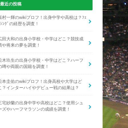
最近の投稿
飯村一輝のwikiプロフ！出身中学や高校は？ﾌｪ
ﾝｼﾝｸﾞの経歴を調査！
広田大和の出身小学校・中学はどこ？競技成
績や将来の夢を調査！
松木玖生の出身小学校・中学はどこ？ハーフ
の噂や両親の国籍を調査！
松本圭佑のwikiプロフ！出身高校や大学はど
こ？インターハイやデビュー戦の結果は？
三宅紗蘭の出身中学や高校はどこ？使用シュ
ーズやハーフマラソンの成績を調査！