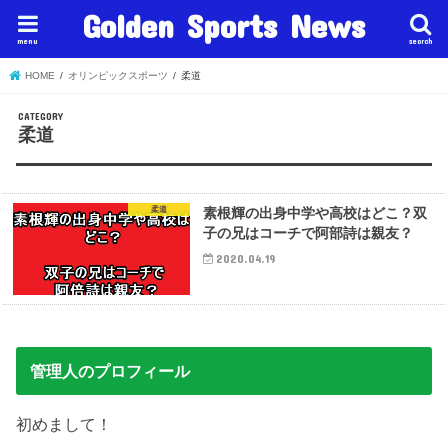
Golden Sports News
menu
search
HOME
オリンピックスポーツ
柔道
柔道
柔道
素根輝の出身中学や高校はどこ？双
子の兄はコーチで阿部詩は親友？
2020.04.19
管理人のプロフィール
初めまして！