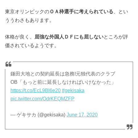
東京オリンピックの
ＯＡ枠選手に考えられている
、とい
ううわさもあります。
体格が良く、
屈強な外国人ＤＦにも屈しない
ところが評
価されているようです。
鎌田大地との契約延長は急務!元独代表のクラブ
OB「もっと前に延長しなければいけなかった」
https://t.co/EcL9Bl6e20
#gekisaka
pic.twitter.com/OdrKEQMZFP
— ゲキサカ (@gekisaka)
June 17, 2020