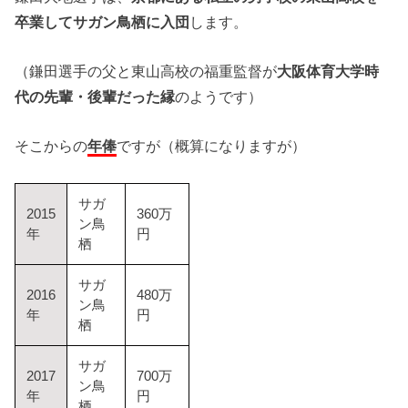
卒業してサガン鳥栖に入団
します。
（鎌田選手の父と東山高校の福重監督が
大阪体育大学時
代の先輩・後輩だった縁
のようです）
そこからの
年俸
ですが（概算になりますが）
サガ
2015
360万
ン鳥
年
円
栖
サガ
2016
480万
ン鳥
年
円
栖
サガ
2017
700万
ン鳥
年
円
栖