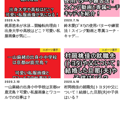
2020.4.16
2020.7.16
梶原悠未が水泳→競輪転向理由！
鈴木愛(ｺﾞﾙﾌ)の使用パターや練習
出身大学や高校はどこ？可愛い私
法！スイング動画と専属コーチ・
服画像が気に…
キャデ…
スポーツ選手
スポーツ選手
2020.3.10
2020.6.18
一山麻緒の出身小中学校は京都or
村岡桃佳の就職先(トヨタ)や父に
鹿児島？可愛い私服画像とワコー
ついて！結婚した旦那(夫)や子供
ルでの仕事は？
はいる？