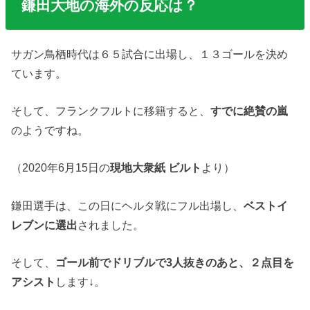
鎌田大地の海外の反応は？
サガン鳥栖時代は６５試合に出場し、１３ゴールを決め
ています。
そして、フランクフルトに移籍すると、
すでに絶賛の嵐
のようですね。
（2020年6月15日の
現地大衆紙 ビルト
より）
鎌田選手は、この日にヘルタ戦にフル出場し、
ベストイ
レブンに選出
されました。
そして、
ゴール前でドリブルで3人抜きのあと、２点目を
アシスト
します↓。