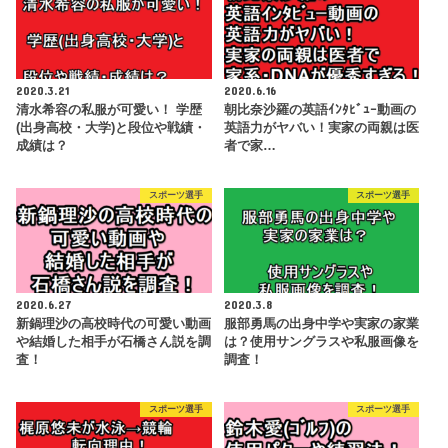
2020.3.21
2020.6.16
清水希容の私服が可愛い！ 学歴
朝比奈沙羅の英語ｲﾝﾀﾋﾞｭｰ動画の
(出身高校・大学)と段位や戦績・
英語力がヤバい！実家の両親は医
成績は？
者で家…
スポーツ選手
スポーツ選手
2020.6.27
2020.3.8
新鍋理沙の高校時代の可愛い動画
服部勇馬の出身中学や実家の家業
や結婚した相手が石橋さん説を調
は？使用サングラスや私服画像を
査！
調査！
スポーツ選手
スポーツ選手