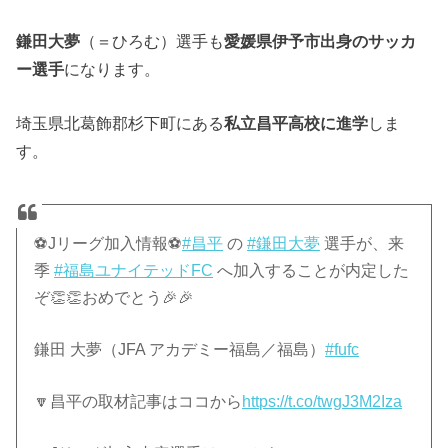
鎌田大夢
（＝ひろむ）選手も
愛媛県伊予市出身のサッカ
ー選手
になります。
埼玉県北葛飾郡杉下町にある
私立昌平高校に進学
しま
す。
⚽Jリーグ加入情報⚽
#昌平
の
#鎌田大夢
選手が、来
季
#福島ユナイテッドFC
へ加入することが内定した
ぞ👏👏おめでとう🎉🎉
鎌田 大夢（JFA アカデミー福島／福島）
#fufc
🔽昌平の取材記事はココから
https://t.co/twgJ3M2Iza