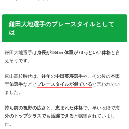
鎌田大地選手のプレースタイルとして
は
鎌田大地選手は
身長が184㎝ 体重が73㎏といい体格
と言
えそうです。
東山高校時代は、往年の
中田英寿選手
や、その後の
本田
圭佑選手
などと
プレースタイルが似ている
と言われてい
ました。
持ち前の視野の広さ
と、
恵まれた体格
で、早い段階で
海
外のトップクラスでも活躍できる
と嘱望されていまし
た。