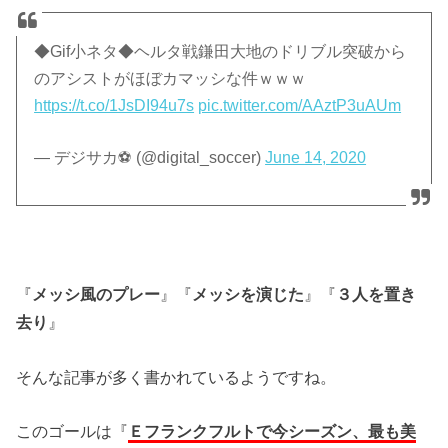
◆Gif小ネタ◆ヘルタ戦鎌田大地のドリブル突破から
のアシストがほぼカマッシな件ｗｗｗ
https://t.co/1JsDI94u7s
pic.twitter.com/AAztP3uAUm
— デジサカ⚽️ (@digital_soccer)
June 14, 2020
『
メッシ風のプレー
』『
メッシを演じた
』『
３人を置き
去り
』
そんな記事が多く書かれているようですね。
このゴールは『
Ｅフランクフルトで今シーズン、最も美