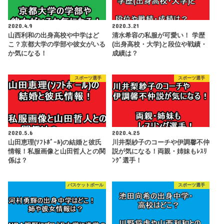
2020.4.9
2020.3.21
山西利和の出身高校や中学はど
清水希容の私服が可愛い！ 学歴
こ？京都大学の学部や彼女がいる
(出身高校・大学)と段位や戦績・
か気になる！
成績は？
スポーツ選手
スポーツ選手
2020.5.6
2020.4.25
山田恵理(ｿﾌﾄﾎﾞｰﾙ)の結婚と彼氏
川井梨紗子のコーチや伊調馨不仲
情報！私服画像と山田哲人との関
説が気になる！両親・姉妹もﾚｽﾘ
係は？
ﾝｸﾞ選手！
バスケットボール
スポーツ選手