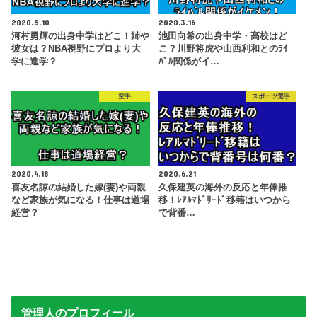
2020.5.10
2020.3.16
河村勇輝の出身中学はどこ！姉や
池田向希の出身中学・高校はど
彼女は？NBA視野にプロより大
こ？川野将虎や山西利和とのﾗｲ
学に進学？
ﾊﾞﾙ関係がイ…
空手
スポーツ選手
2020.4.18
2020.6.21
喜友名諒の結婚した嫁(妻)や両親
久保建英の海外の反応と年俸推
など家族が気になる！仕事は道場
移！ﾚｱﾙﾏﾄﾞﾘｰﾄﾞ移籍はいつから
経営？
で背番…
管理人のプロフィール