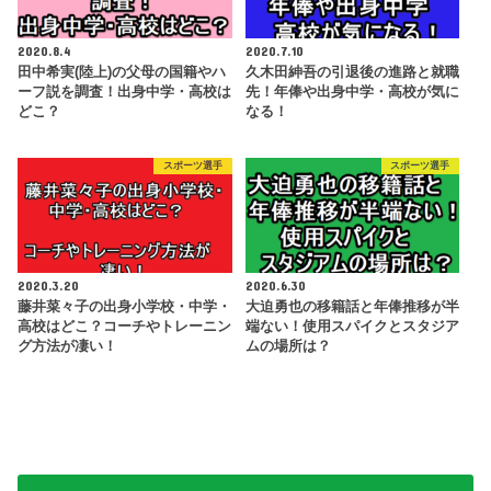
2020.8.4
2020.7.10
田中希実(陸上)の父母の国籍やハ
久木田紳吾の引退後の進路と就職
ーフ説を調査！出身中学・高校は
先！年俸や出身中学・高校が気に
どこ？
なる！
スポーツ選手
スポーツ選手
2020.3.20
2020.6.30
藤井菜々子の出身小学校・中学・
大迫勇也の移籍話と年俸推移が半
高校はどこ？コーチやトレーニン
端ない！使用スパイクとスタジア
グ方法が凄い！
ムの場所は？