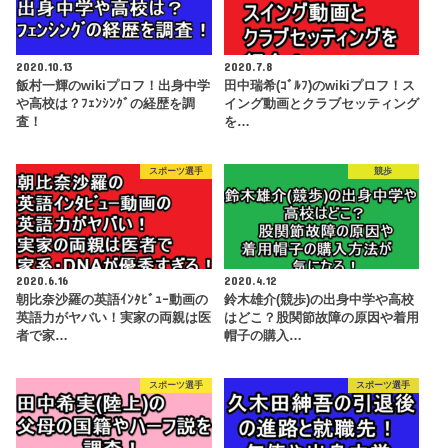
2020.10.13
2020.7.8
飯村一輝のwikiプロフ！出身中学
田中瑞希(ｺﾞﾙﾌ)のwikiプロフ！ス
や高校は？ﾌｪﾝｼﾝｸﾞの経歴を調
イング動画とクラブセッティング
査！
を…
スポーツ選手
競歩
2020.6.16
2020.4.12
朝比奈沙羅の英語ｲﾝﾀﾋﾞｭｰ動画の
鈴木雄介(競歩)の出身中学や高校
英語力がヤバい！実家の両親は医
はどこ？股関節故障の原因や着用
者で家…
帽子の購入…
スポーツ選手
スポーツ選手