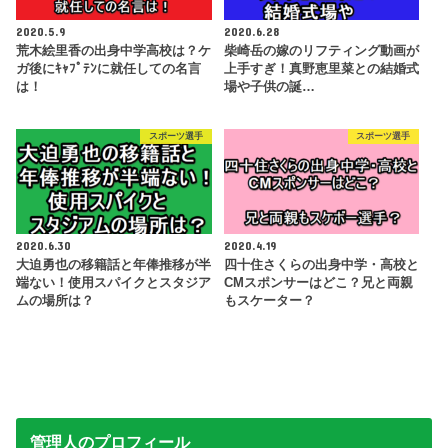
2020.5.9
2020.6.28
荒木絵里香の出身中学高校は？ケ
柴崎岳の嫁のリフティング動画が
ガ後にｷｬﾌﾟﾃﾝに就任しての名言
上手すぎ！真野恵里菜との結婚式
は！
場や子供の誕…
スポーツ選手
スポーツ選手
2020.6.30
2020.4.19
大迫勇也の移籍話と年俸推移が半
四十住さくらの出身中学・高校と
端ない！使用スパイクとスタジア
CMスポンサーはどこ？兄と両親
ムの場所は？
もスケーター？
管理人のプロフィール