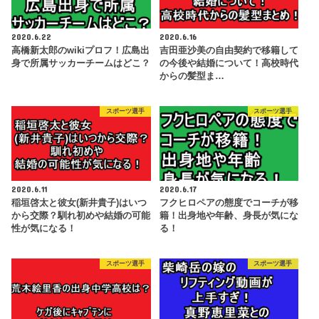
2020.6.22
2020.6.16
高橋新太郎のwikiプロフ！広島出
吉田亜沙美の自由契約で移籍して
身で所属サッカーチームはどこ？
の今後や結婚について！高校時代
からの髪型ま…
スポーツ選手
スポーツ選手
2020.6.11
2020.6.17
稲垣啓太と彼女(新井貴子)はいつ
フクヒロペアの態度でコーチが移
から交際？馴れ初めや結婚の可能
籍！出身地や年齢、身長が気にな
性が気になる！
る！
スポーツ選手
スポーツ選手