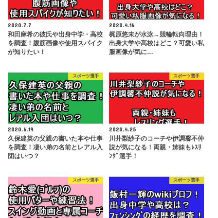
2020.7.7
2020.4.16
和田麻希の彼氏や出身中学・高校
梶原悠未が水泳→競輪転向理由！
を調査！腹筋画像や使用スパイク
出身大学や高校はどこ？可愛い私
が知りたい！
服画像が気に…
スポーツ選手
スポーツ選手
2020.6.19
2020.4.25
久保建英の父親の書いた本や仕事
川井梨紗子のコーチや伊調馨不仲
を調査！凄い弟の名前とレアル入
説が気になる！両親・姉妹もﾚｽﾘ
団はいつ？
ﾝｸﾞ選手！
スポーツ選手
スポーツ選手