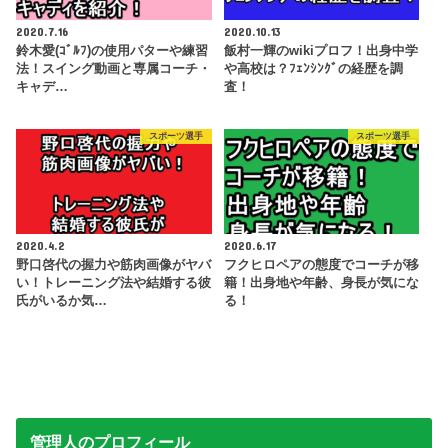
2020.7.16
2020.10.13
鈴木愛(ｺﾞﾙﾌ)の使用パターや練習
飯村一輝のwikiプロフ！出身中学
法！スイング動画と専属コーチ・
や高校は？ﾌｪﾝｼﾝｸﾞの経歴を調
キャデ…
査！
スポーツ選手
スポーツ選手
2020.4.2
2020.6.17
野口啓代の握力や筋肉画像がヤバ
フクヒロペアの態度でコーチが移
い！トレーニング法や結婚する彼
籍！出身地や年齢、身長が気にな
氏がいるか気…
る！
管理人のプロフィール